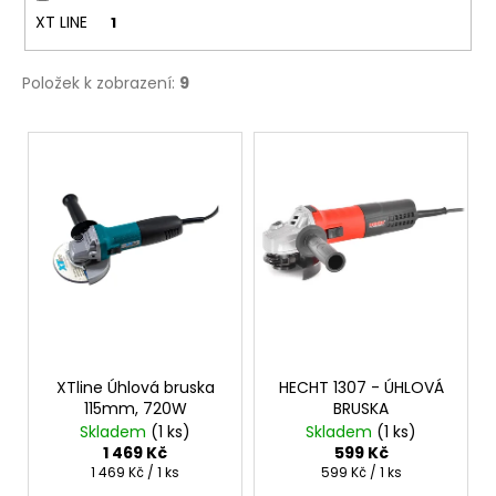
XT LINE
1
Položek k zobrazení:
9
V
ý
p
i
s
p
r
o
d
XTline Úhlová bruska
HECHT 1307 - ÚHLOVÁ
u
115mm, 720W
BRUSKA
k
Skladem
(1 ks)
Skladem
(1 ks)
t
1 469 Kč
599 Kč
Měrná
Měrná
1 469 Kč / 1 ks
599 Kč / 1 ks
ů
cena:
cena: