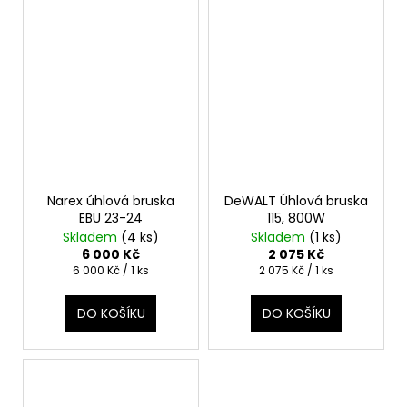
Narex úhlová bruska
DeWALT Úhlová bruska
EBU 23-24
115, 800W
Skladem
(4 ks)
Skladem
(1 ks)
6 000 Kč
2 075 Kč
Měrná
Měrná
6 000 Kč / 1 ks
2 075 Kč / 1 ks
cena:
cena:
DO KOŠÍKU
DO KOŠÍKU