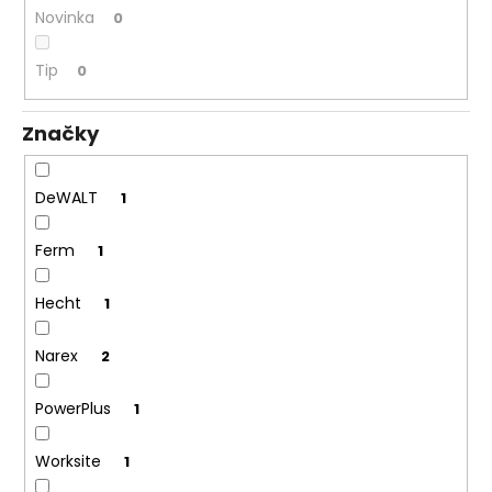
č
Novinka
0
u
j
Tip
0
e
m
e
Značky
DeWALT
1
Ferm
1
Hecht
1
Narex
2
PowerPlus
1
Worksite
1