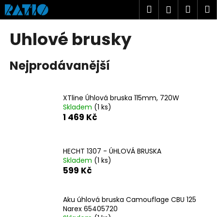
K
Přejít
Hledat
Náku
M
Přihlášen
na
o
obsah
Zpět
Zpět
košík
š
Uhlové brusky
í
C
k
Nejprodávanější
o
p
o
XTline Úhlová bruska 115mm, 720W
t
Skladem
(1 ks)
ř
1 469 Kč
e
b
u
HECHT 1307 - ÚHLOVÁ BRUSKA
Skladem
(1 ks)
j
599 Kč
e
t
Aku úhlová bruska Camouflage CBU 125
e
Narex 65405720
n