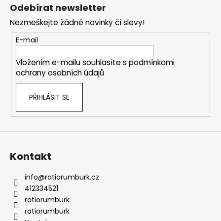
á
á
Odebírat newsletter
d
p
a
Nezmeškejte žádné novinky či slevy!
a
c
t
E-mail
í
í
p
Vložením e-mailu souhlasíte s
podmínkami
r
ochrany osobních údajů
v
k
PŘIHLÁSIT SE
y
v
ý
p
i
s
Kontakt
u
info
@
ratiorumburk.cz
412334521
ratiorumburk
ratiorumburk