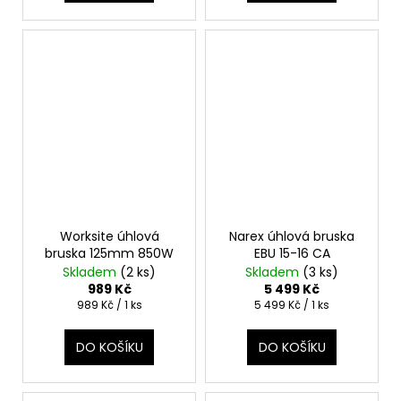
Worksite úhlová
Narex úhlová bruska
bruska 125mm 850W
EBU 15-16 CA
Skladem
(2 ks)
Skladem
(3 ks)
989 Kč
5 499 Kč
Měrná
Měrná
989 Kč / 1 ks
5 499 Kč / 1 ks
cena:
cena:
DO KOŠÍKU
DO KOŠÍKU