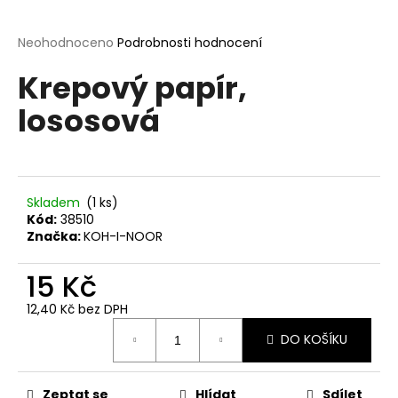
a
j
Průměrné
Neohodnoceno
Podrobnosti hodnocení
hodnocení
í
Krepový papír,
produktu
t
je
lososová
?
0,0
z
5
hvězdiček.
Skladem
(1 ks)
HLEDAT
Kód:
38510
Značka:
KOH-I-NOOR
15 Kč
D
o
12,40 Kč bez DPH
p
Měrná
o
DO KOŠÍKU
cena:
r
u
Zeptat se
Hlídat
Sdílet