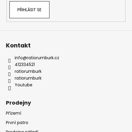
PŘIHLÁSIT SE
Kontakt
info
@
ratiorumburk.cz
412334521
ratiorumburk
ratiorumburk
Youtube
Prodejny
Přízemí
První patro
Prodejna nářadí