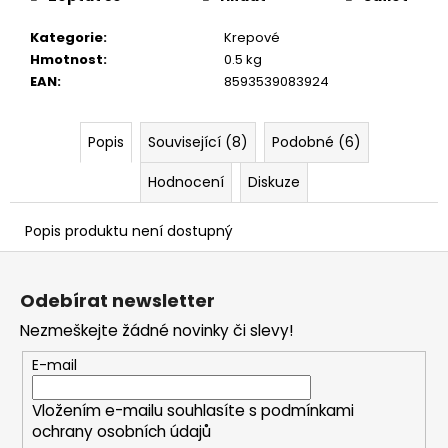
č
u
Kategorie
:
Krepové
j
Hmotnost
:
0.5 kg
e
EAN
:
8593539083924
m
e
Popis
Související (8)
Podobné (6)
Hodnocení
Diskuze
Popis produktu není dostupný
Z
á
Odebírat newsletter
p
Nezmeškejte žádné novinky či slevy!
a
t
E-mail
í
Vložením e-mailu souhlasíte s
podmínkami
ochrany osobních údajů